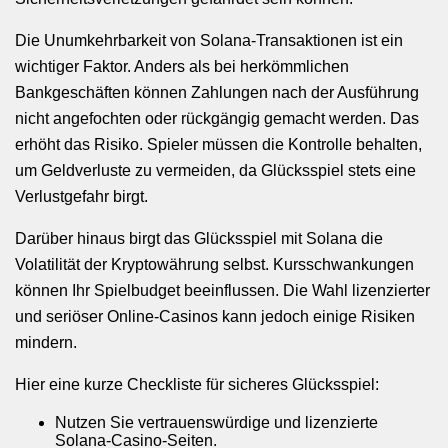
Die Unumkehrbarkeit von Solana-Transaktionen ist ein
wichtiger Faktor. Anders als bei herkömmlichen
Bankgeschäften können Zahlungen nach der Ausführung
nicht angefochten oder rückgängig gemacht werden. Das
erhöht das Risiko. Spieler müssen die Kontrolle behalten,
um Geldverluste zu vermeiden, da Glücksspiel stets eine
Verlustgefahr birgt.
Darüber hinaus birgt das Glücksspiel mit Solana die
Volatilität der Kryptowährung selbst. Kursschwankungen
können Ihr Spielbudget beeinflussen. Die Wahl lizenzierter
und seriöser Online-Casinos kann jedoch einige Risiken
mindern.
Hier eine kurze Checkliste für sicheres Glücksspiel:
Nutzen Sie vertrauenswürdige und lizenzierte
Solana-Casino-Seiten.