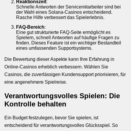
Reaktionszeit
:
Schnelle Antworten der Servicemitarbeiter sind bei
der Wahl eines Solana-Casinos entscheidend.
Rasche Hilfe verbessert das Spielerlebnis.
FAQ-Bereich
:
Eine gut strukturierte FAQ-Seite ermöglicht es
Spielern, schnell Antworten auf häufige Fragen zu
finden. Dieses Feature ist ein wichtiger Bestandteil
eines umfassenden Supportsystems.
Die Bewertung dieser Aspekte kann Ihre Erfahrung in
Online-Casinos erheblich verbessern. Wählen Sie
Casinos, die zuverlässigen Kundensupport priorisieren, für
eine angenehmere Spielreise.
Verantwortungsvolles Spielen: Die
Kontrolle behalten
Ein Budget festzulegen, bevor Sie spielen, ist
entscheidend für verantwortungsvolles Glücksspiel. So