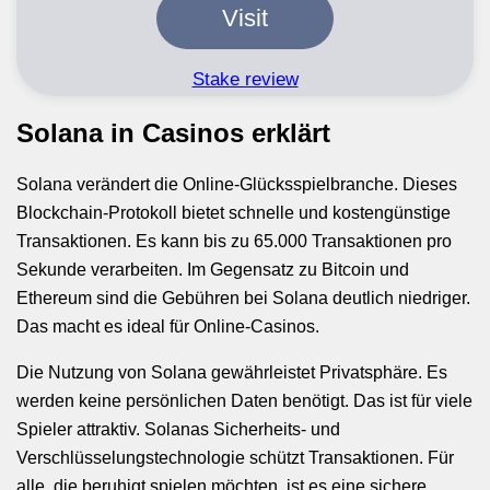
Visit
Stake review
Solana in Casinos erklärt
Solana verändert die Online-Glücksspielbranche. Dieses
Blockchain-Protokoll bietet schnelle und kostengünstige
Transaktionen. Es kann bis zu 65.000 Transaktionen pro
Sekunde verarbeiten. Im Gegensatz zu Bitcoin und
Ethereum sind die Gebühren bei Solana deutlich niedriger.
Das macht es ideal für Online-Casinos.
Die Nutzung von Solana gewährleistet Privatsphäre. Es
werden keine persönlichen Daten benötigt. Das ist für viele
Spieler attraktiv. Solanas Sicherheits- und
Verschlüsselungstechnologie schützt Transaktionen. Für
alle, die beruhigt spielen möchten, ist es eine sichere