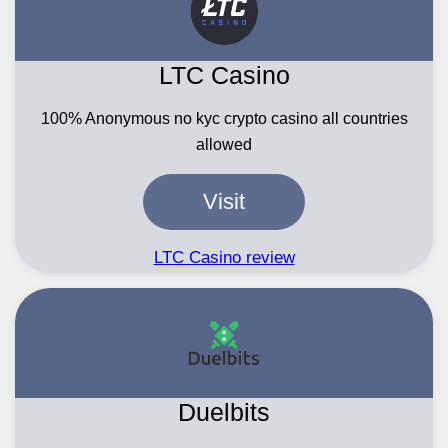
LTC Casino
100% Anonymous no kyc crypto casino all countries
allowed
Visit
LTC Casino review
Duelbits