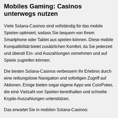
Mobiles Gaming: Casinos
unterwegs nutzen
Viele Solana-Casinos sind vollständig für das mobile
Spielen optimiert, sodass Sie bequem von Ihrem
Smartphone oder Tablet aus spielen können. Diese mobile
Kompatibilität bietet zusätzlichen Komfort, da Sie jederzeit
und überall Ein- und Auszahlungen vornehmen und auf
Spiele zugreifen können.
Die besten Solana-Casinos verbessern Ihr Erlebnis durch
eine reibungslose Navigation und sofortigen Zugriff auf
Aktionen. Einige bieten sogar eigene Apps wie CoinPoker,
die eine Vielzahl von Spielen bereithalten und schnelle
Krypto-Auszahlungen unterstützen.
Das erwartet Sie in mobilen Solana-Casinos: