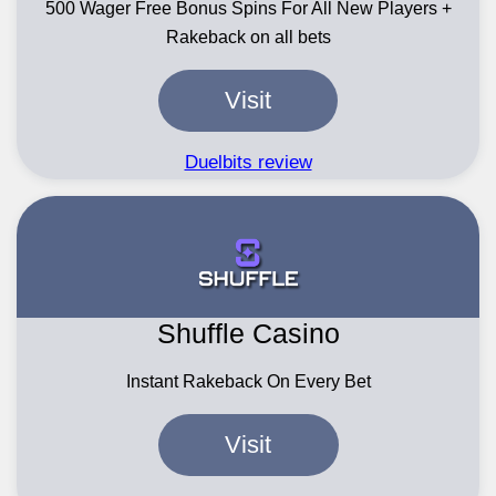
500 Wager Free Bonus Spins For All New Players +
Rakeback on all bets
Visit
Duelbits review
Shuffle Casino
Instant Rakeback On Every Bet
Visit