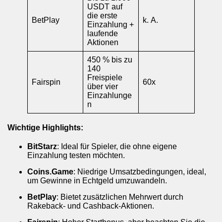
USDT auf
die erste
BetPlay
k. A.
Einzahlung +
laufende
Aktionen
450 % bis zu
140
Freispiele
Fairspin
60x
über vier
Einzahlunge
n
Wichtige Highlights:
BitStarz
: Ideal für Spieler, die ohne eigene
Einzahlung testen möchten.
Coins.Game
: Niedrige Umsatzbedingungen, ideal,
um Gewinne in Echtgeld umzuwandeln.
BetPlay
: Bietet zusätzlichen Mehrwert durch
Rakeback- und Cashback-Aktionen.