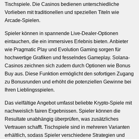
Tischspiele. Die Casinos bedienen unterschiedliche
Vorlieben mit traditionellen und speziellen Titeln wie
Arcade-Spielen.
Spieler können in spannende Live-Dealer-Optionen
eintauchen, die ein immersives Erlebnis bieten. Anbieter
wie Pragmatic Play und Evolution Gaming sorgen für
hochwertige Grafiken und fesselndes Gameplay. Solana-
Casinos zeichnen sich zudem durch Optionen wie Bonus
Buy aus. Diese Funktion ermöglicht den sofortigen Zugang
zu Bonusrunden und erhöht die potenziellen Gewinne bei
Ihren Lieblingsspielen.
Das vielfältige Angebot umfasst beliebte Krypto-Spiele mit
nachweislich fairen Ergebnissen. Spieler können die
Resultate unabhängig überprüfen, was zusätzliches
Vertrauen schafft. Tischspiele sind in mehreren Varianten
erhältlich, sodass Spieler verschiedene Strategien und