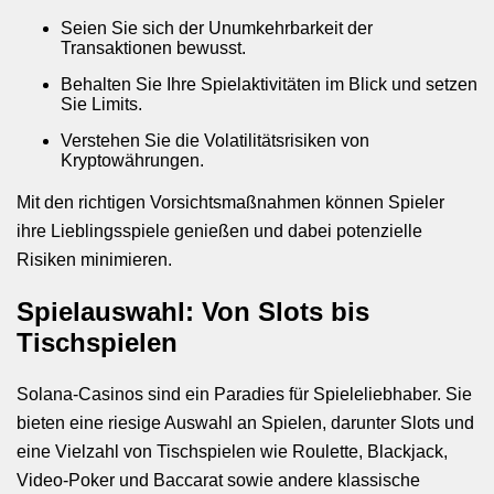
Seien Sie sich der Unumkehrbarkeit der
Transaktionen bewusst.
Behalten Sie Ihre Spielaktivitäten im Blick und setzen
Sie Limits.
Verstehen Sie die Volatilitätsrisiken von
Kryptowährungen.
Mit den richtigen Vorsichtsmaßnahmen können Spieler
ihre Lieblingsspiele genießen und dabei potenzielle
Risiken minimieren.
Spielauswahl: Von Slots bis
Tischspielen
Solana-Casinos sind ein Paradies für Spieleliebhaber. Sie
bieten eine riesige Auswahl an Spielen, darunter Slots und
eine Vielzahl von Tischspielen wie Roulette, Blackjack,
Video-Poker und Baccarat sowie andere klassische