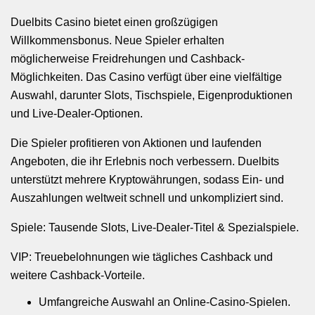
Duelbits Casino bietet einen großzügigen
Willkommensbonus. Neue Spieler erhalten
möglicherweise Freidrehungen und Cashback-
Möglichkeiten. Das Casino verfügt über eine vielfältige
Auswahl, darunter Slots, Tischspiele, Eigenproduktionen
und Live-Dealer-Optionen.
Die Spieler profitieren von Aktionen und laufenden
Angeboten, die ihr Erlebnis noch verbessern. Duelbits
unterstützt mehrere Kryptowährungen, sodass Ein- und
Auszahlungen weltweit schnell und unkompliziert sind.
Spiele: Tausende Slots, Live-Dealer-Titel & Spezialspiele.
VIP: Treuebelohnungen wie tägliches Cashback und
weitere Cashback-Vorteile.
Umfangreiche Auswahl an Online-Casino-Spielen.