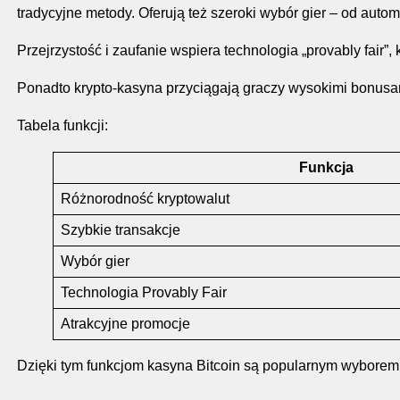
tradycyjne metody. Oferują też szeroki wybór gier – od autom
Przejrzystość i zaufanie wspiera technologia „provably fair”
Ponadto krypto-kasyna przyciągają graczy wysokimi bonusam
Tabela funkcji:
Funkcja
Różnorodność kryptowalut
Szybkie transakcje
Wybór gier
Technologia Provably Fair
Atrakcyjne promocje
Dzięki tym funkcjom kasyna Bitcoin są popularnym wyborem