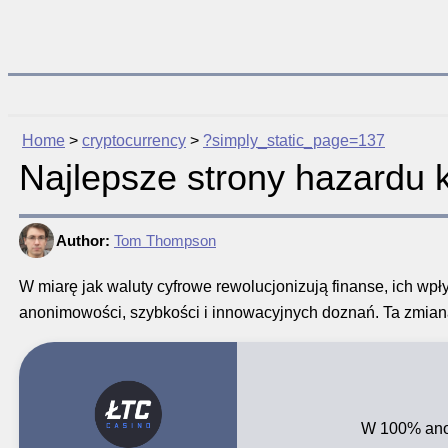
Home
>
cryptocurrency
>
?simply_static_page=137
Najlepsze strony hazardu 
Author:
Tom Thompson
W miarę jak waluty cyfrowe rewolucjonizują finanse, ich wp
anonimowości, szybkości i innowacyjnych doznań. Ta zmiana t
W 100% ano